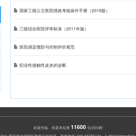
国家三级公立医院绩效考核操作手册（2019版）
三级综合医院评审标准（2011年版）
医院感染预防与控制评价规范
职业性接触性皮炎的诊断
11600
欢迎光临，你是本站第
位访问者!
地址:重庆市沙坪坝区新桥正街83号 客服热线: 023-68755124 E-Mail:hlzkzx@qq.